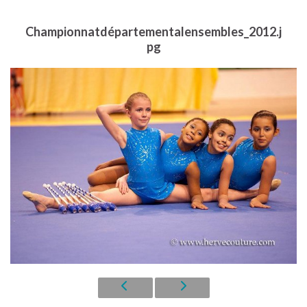
Championnatdépartementalensembles_2012.j
pg